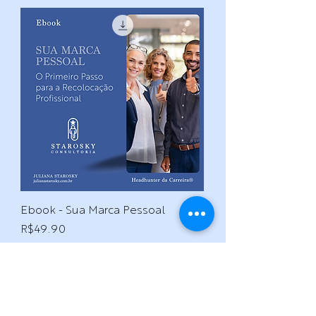
Ebook - Sua Marca Pessoal
Price
R$49.90
Excluding Sales Tax