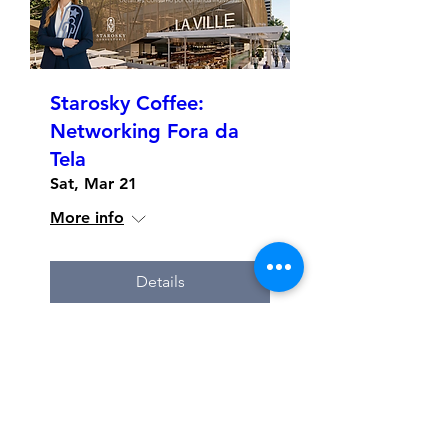
Starosky Coffee:
Networking Fora da
Tela
Sat, Mar 21
More info
Details
Where we are: Av. Agami, 40 - Moema
Sao Paulo-SP
and Alphaville - SP